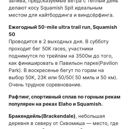
залива, предсказуемые ветра с теплый день
делают косу Squamish Spit идеальным
местом для кайтбординга и виндсёрфинга.
Ежегодный 50-mile ultra trail run, Squamish
50
Проводится в 2 выходных дня. В субботу
проходит бег 50K races, участники
поднимутся по трейлам на 3500м до того,
как финишировать в Павильон парке(Pavilion
Park). В воскресенье бегут по горам на
выбор 50K, 23K или 50/50( 50 миль и 50 км).
Очень трудное соревнование.
Рафтинг, спортивный сплав по горным рекам
популярен на реках Elaho и Squamish.
Бракендейль(Brackendale)
, небольшая
деревня в северу от Сквомиша — место, где