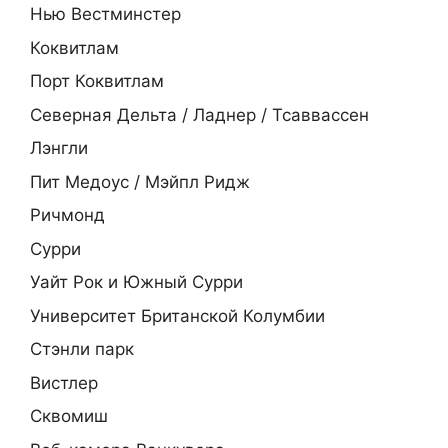
Нью Вестминстер
Коквитлам
Порт Коквитлам
Северная Дельта / Ладнер / Тсаввассен
Лэнгли
Пит Медоус / Мэйпл Ридж
Ричмонд
Сурри
Уайт Рок и Южный Сурри
Университет Британской Колумбии
Стэнли парк
Вистлер
Сквомиш