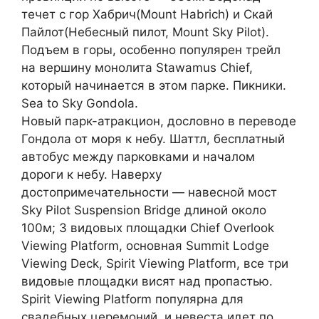
течет с гор Хабрич(Mount Habrich) и Скай
Пайлот(Небесный пилот, Mount Sky Pilot).
Подъем в горы, особенно популярен трейл
на вершину монолита Stawamus Chief,
который начинается в этом парке. Пикники.
Sea to Sky Gondola.
Новый парк-атракцион, дословно в переводе
Гондола от моря к небу. Шаттл, бесплатный
автобус между парковками и началом
дороги к небу. Наверху
достопримечательности — навесной мост
Sky Pilot Suspension Bridge длиной около
100м; 3 видовых площадки Chief Overlook
Viewing Platform, основная Summit Lodge
Viewing Deck, Spirit Viewing Platform, все три
видовые площадки висят над пропастью.
Spirit Viewing Platform популярна для
свадебных церемоний, и невеста идет по