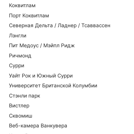
Коквитлам
Порт Коквитлам
Северная Дельта / Ладнер / Тсаввассен
Лэнгли
Пит Медоус / Мэйпл Ридж
Ричмонд
Сурри
Уайт Рок и Южный Сурри
Университет Британской Колумбии
Стэнли парк
Вистлер
Сквомиш
Веб-камера Ванкувера