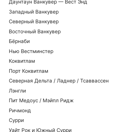
Даунтаун Ванкувер — Вест Энд
Западный Ванкувер
Северный Ванкувер
Восточный Ванкувер
Бёрнаби
Нью Вестминстер
Коквитлам
Порт Коквитлам
Северная Дельта / Ладнер / Тсаввассен
Лэнгли
Пит Медоус / Мэйпл Ридж
Ричмонд
Сурри
Уайт Рок и Южный Сурри