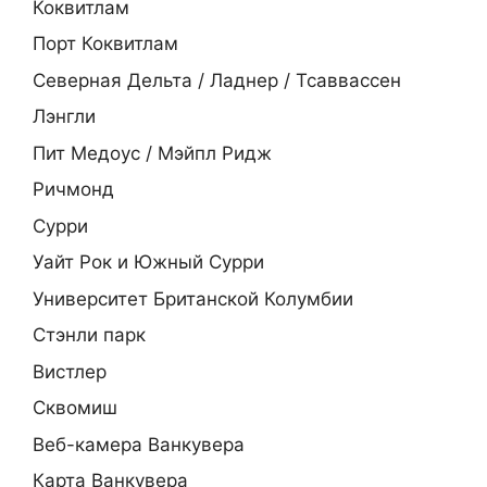
Коквитлам
Порт Коквитлам
Северная Дельта / Ладнер / Тсаввассен
Лэнгли
Пит Медоус / Мэйпл Ридж
Ричмонд
Сурри
Уайт Рок и Южный Сурри
Университет Британской Колумбии
Стэнли парк
Вистлер
Сквомиш
Веб-камера Ванкувера
Карта Ванкувера