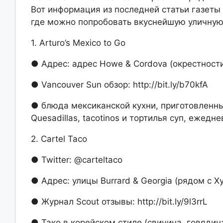
Вот информация из последней статьи газеты 
где можно попробовать вкуснейшую уличную
1.
Arturo’s Mexico to Go
● Адрес: адрес Howe & Cordova (окрестност
● Vancouver Sun обзор: http://bit.ly/b70kfA
● блюда мексиканской кухни, приготовленны
Quesadillas, tacotinos и тортилья суп, ежедн
2.
Cartel Taco
● Twitter: @carteltaco
● Адрес: улицы Burrard & Georgia (рядом с 
● Журнал Scout отзывы: http://bit.ly/9l3rrL
● Тако в корейском стиле (свинина, говядин