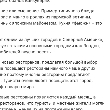
ресторанов Ванкувера».
яние или смешение. Пример типичного блюда
рис и манго в роллах из пармской ветчины,
енных японским майонезом. Кухня «фьюжн» – это
т одним из лучших городов в Северной Америке,
рует с такими основными городами как Лондон,
юбителей вкусно поесть.
 новых ресторанов, предлагая большой выбор
не посещают рестораны намного чаще других
нно поэтому многие рестораны предлагают
 Туристы очень любят посещать этот город,
еф-поваров мира.
новые рестораны появляются каждый месяц, а
ресторанов, что туристы и местные жители могли
сторане, меняя их на протяжении всего