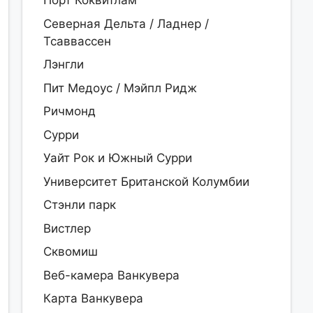
Порт Коквитлам
Северная Дельта / Ладнер /
Тсаввассен
Лэнгли
Пит Медоус / Мэйпл Ридж
Ричмонд
Сурри
Уайт Рок и Южный Сурри
Университет Британской Колумбии
Стэнли парк
Вистлер
Сквомиш
Веб-камера Ванкувера
Карта Ванкувера