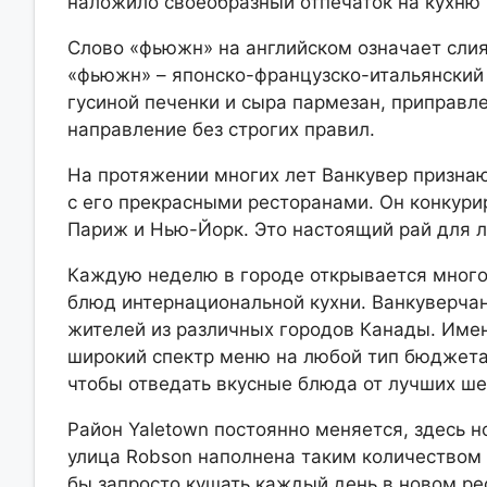
наложило своеобразный отпечаток на кухню 
Слово «фьюжн» на английском означает сли
«фьюжн» – японско-французско-итальянский 
гусиной печенки и сыра пармезан, приправл
направление без строгих правил.
На протяжении многих лет Ванкувер признаю
с его прекрасными ресторанами. Он конкури
Париж и Нью-Йорк. Это настоящий рай для л
Каждую неделю в городе открывается много
блюд интернациональной кухни. Ванкуверча
жителей из различных городов Канады. Име
широкий спектр меню на любой тип бюджета.
чтобы отведать вкусные блюда от лучших ш
Район Yaletown постоянно меняется, здесь 
улица Robson наполнена таким количеством 
бы запросто кушать каждый день в новом ре