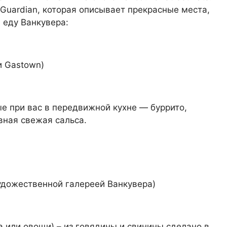
Guardian, которая описывает прекрасные места,
 еду Ванкувера:
и Gastown)
е при вас в передвижной кухне — буррито,
евная свежая сальса.
Художественной галереей Ванкувера)
а или овощи) – из говядины и свинины сделано в