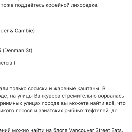
, тоже поддаётесь кофейной лихорадке.
der & Cambie)
б
(Denman St)
ercial)
али только сосиски и жареные каштаны. В
оде, на улицы Ванкувера стремительно ворвалась
приимных улицах города вы можете найти всё, что
дикого лосося и азиатских рыбных тефтелей, до
ений можно найти на
блоге Vancouver Street Eats
.