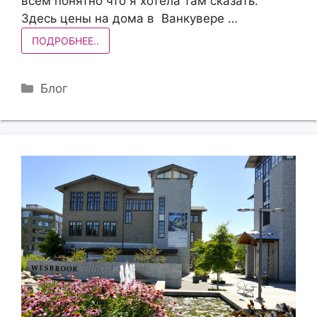
всем понятно что я хотела там сказать.
Здесь цены на дома в Ванкувере …
ПОДРОБНЕЕ..
Рубрики
Блог