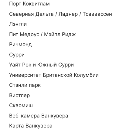
Порт Коквитлам
Северная Дельта / Ладнер / Тсаввассен
Лэнгли
Пит Медоус / Мэйпл Ридж
Ричмонд
Сурри
Уайт Рок и Южный Сурри
Университет Британской Колумбии
Стэнли парк
Вистлер
Сквомиш
Веб-камера Ванкувера
Карта Ванкувера