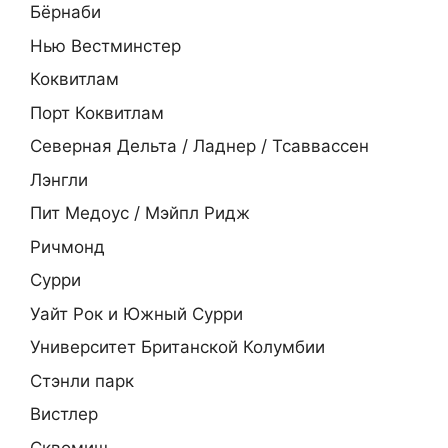
Бёрнаби
Нью Вестминстер
Коквитлам
Порт Коквитлам
Северная Дельта / Ладнер / Тсаввассен
Лэнгли
Пит Медоус / Мэйпл Ридж
Ричмонд
Сурри
Уайт Рок и Южный Сурри
Университет Британской Колумбии
Стэнли парк
Вистлер
Сквомиш