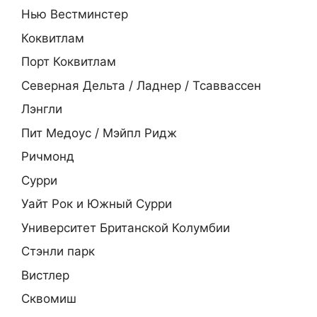
Нью Вестминстер
Коквитлам
Порт Коквитлам
Северная Дельта / Ладнер / Тсаввассен
Лэнгли
Пит Медоус / Мэйпл Ридж
Ричмонд
Сурри
Уайт Рок и Южный Сурри
Университет Британской Колумбии
Стэнли парк
Вистлер
Сквомиш