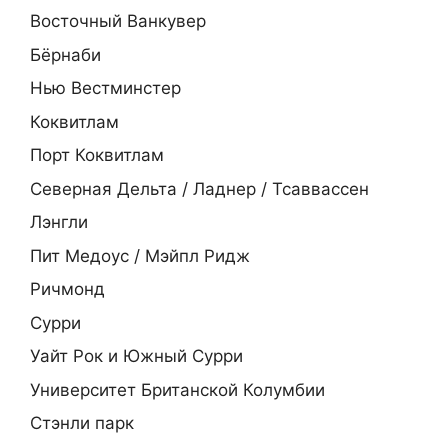
Восточный Ванкувер
Бёрнаби
Нью Вестминстер
Коквитлам
Порт Коквитлам
Северная Дельта / Ладнер / Тсаввассен
Лэнгли
Пит Медоус / Мэйпл Ридж
Ричмонд
Сурри
Уайт Рок и Южный Сурри
Университет Британской Колумбии
Стэнли парк