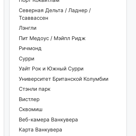
Порт Коквитлам
Северная Дельта / Ладнер /
Тсаввассен
Лэнгли
Пит Медоус / Мэйпл Ридж
Ричмонд
Сурри
Уайт Рок и Южный Сурри
Университет Британской Колумбии
Стэнли парк
Вистлер
Сквомиш
Веб-камера Ванкувера
Карта Ванкувера